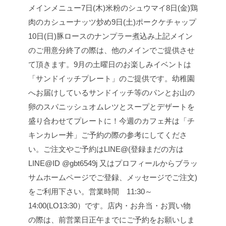
メインメニュー
7日(木)
米粉のシュウマイ
8日(金)
鶏
肉のカシューナッツ炒め
9日(土)
ポークケチャップ
10日(日)
豚ロースのナンプラー煮込み
上記メイン
のご用意分終了の際は、他のメインでご提供させ
て頂きます。
9月の土曜日のお楽しみイベントは
「サンドイッチプレート」のご提供です。
幼稚園
へお届けしているサンドイッチ等のパンとお山の
卵のスパニッシュオムレツとスープとデザートを
盛り合わせてプレートに！
今週のカフェ丼は「チ
キンカレー丼」
ご予約の際の参考にしてくださ
い。
ご注文やご予約はLINE@(登録まだの方は
LINE@ID @gbt6549j 又はプロフィールからブラッ
サムホームページでご登録、メッセージでご注文)
をご利用下さい。
営業時間 11:30～
14:00(LO13:30）です。
店内・お弁当・お買い物
の際は、前営業日正午までにご予約をお願いしま