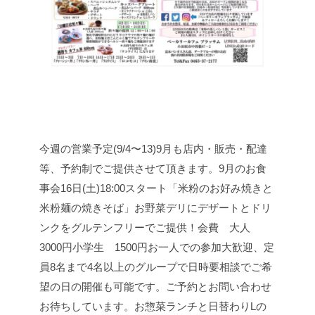
今週の営業予定(9/4〜13)
9月も店内・販売・配達
等、予約制でご提供させて頂きます。
9月のお食
事会
16日(土)
18:00スタート「米粉のお好み焼きと
米粉麺の焼きそば」お野菜デリにデザートとドリ
ンクをグルテンフリーでご提供！
会費 大人
3000円
小学生 1500円
お一人での参加大歓迎、定
員8名まで
4名以上のグループで日時要相談でご希
望の日の開催も可能です。ご予約とお問い合わせ
お待ちしています。
お惣菜ランチと日替わりLの