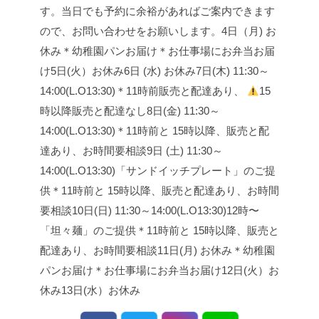
す。
当日でも予約に余裕があればご案内できます
ので、お問い合わせをお願いします。
4日（月) お
休み
＊幼稚園パンお届け
＊お仕事場にお弁当お届
け
5日(火）お休み
6日 (水) お休み
7日(木) 11:30～
14:00(L.O13:30)
＊11時前販売と配達あり、
15
時以降販売と配達なし
8日(金) 11:30～
14:00(L.O13:30)
＊11時前と 15時以降、販売と配
達あり、お時間要相談
9日 (土) 11:30～
14:00(L.O13:30)
「サンドイッチプレート」のご提
供
＊11時前と 15時以降、販売と配達あり、お時間
要相談
10日(日) 11:30～14:00(L.O13:30)
12時〜
「坦々麺」のご提供
＊11時前と 15時以降、販売と
配達あり、お時間要相談
11日(月) お休み
＊幼稚園
パンお届け
＊お仕事場にお弁当お届け
12日(火）お
休み
13日(水）お休み