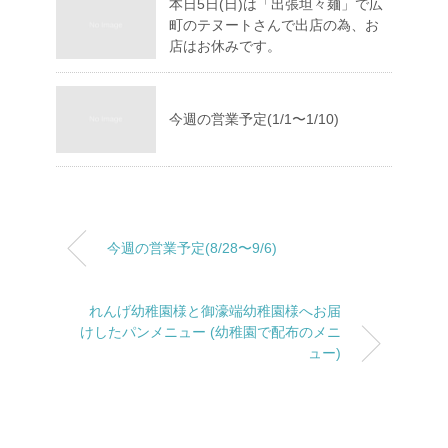
本日5日(日)は「出張坦々麺」で広
町のテヌートさんで出店の為、お
店はお休みです。
今週の営業予定(1/1〜1/10)
今週の営業予定(8/28〜9/6)
れんげ幼稚園様と御濠端幼稚園様へお届
けしたパンメニュー (幼稚園で配布のメニ
ュー)