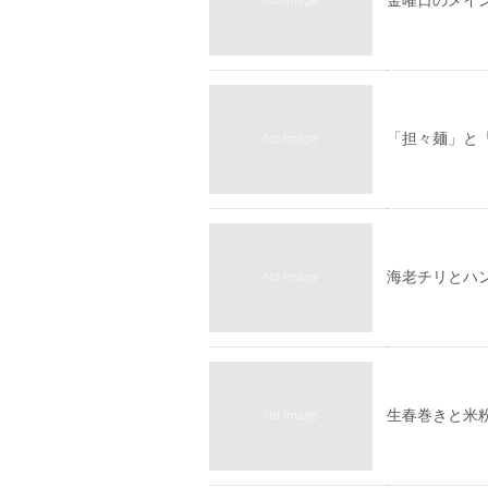
金曜日のメイ
「担々麺」と
海老チリとハ
生春巻きと米