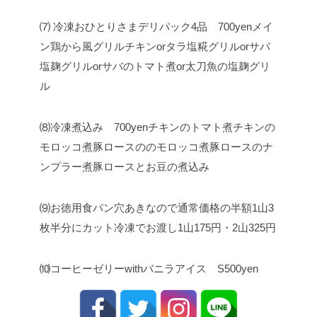
⑺ 冷凍おひとりさまデリパック4品 700yen
メイ
ン
鶏から風グリルチキン
or
タラ塩糀グリル
or
サバ
塩麹グリル
or
サバのトマト煮
or
太刀魚の塩麹グリ
ル
⑻冷凍煮込み 700yen
チキンのトマト煮
チキンの
モロッコ煮
豚ロースののモロッコ煮
豚ロースのナ
ンプラー煮
豚ロースとお豆の煮込み
⑼お徳用食パン
穴あきなので通常価格の半額
1山3
枚半分にカット冷凍でお渡し
1山175円・2山325円
⑽コーヒーゼリーwithバニラアイス S500yen