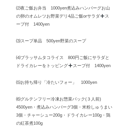
⑵夜ご飯お弁当 1000yen
煮込みハンバーグ
お山
の卵のオムレツ
お野菜デリ4品
ご飯orサラダ
ス
ープ付 1400yen
⑶スープ単品 500yen
野菜のスープ
⑷ブラッサムタコライス 800円
ご飯にサラダと
ドライカレーをトッピング
スープ付 1400yen
⑸お持ち帰り「冷たいフォー」 1000yen
⑹グルテンフリー冷凍お惣菜パック(３人前)
4500yen
・煮込みハンバーグ3個
・米粉しゅうまい
3個
・チャーシュー200g
・ドライカレー100g
・鶏
の紅茶煮100g