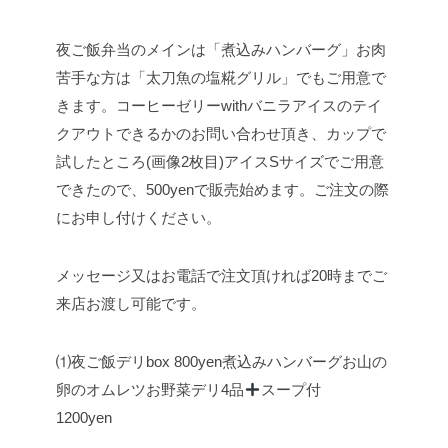
夜ご飯弁当のメインは「煮込みハンバーグ」
お肉
苦手な方は「太刀魚の塩糀グリル」でもご用意で
きます。
コーヒーゼリーwithバニラアイスのテイ
クアウトできるかのお問い合わせ頂き、カップで
試したところ(画像2枚目)アイスSサイズでご用意
できたので、500yenで販売始めます。
ご注文の際
にお申し付けください。
メッセージ又はお電話で注文頂ければ20時までご
来店お渡し可能です。
⑴夜ご飯デリbox 800yen
煮込みハンバーグ
お山の
卵のオムレツ
お野菜デリ4品
スープ付
1200yen