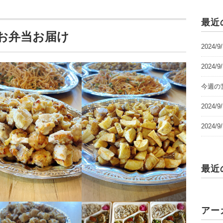
最近
ルとお弁当お届け
2024/
2024/
今週の営
2024
2024
最近
アー