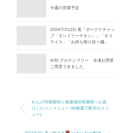
今週の営業予定
2024/7/21(日) 夜「ポークケチャッ
プ「タンドリーチキン」」「タコ
ライス」「お持ち帰り担々麺」
4/30 グルテンフリー 冷凍お惣菜
ご用意できました
れんげ幼稚園様と御濠端幼稚園様へお届
けしたパンメニュー (幼稚園で配布のメニ
ュー)
2024/5/31 夜ご飯弁当
とUber Eats配達