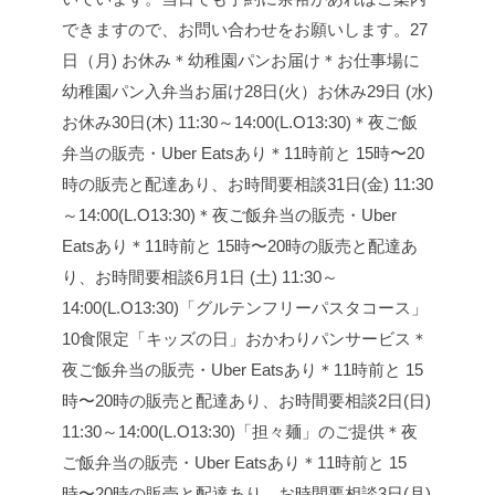
できますので、お問い合わせをお願いします。
27
日（月) お休み
＊幼稚園パンお届け
＊お仕事場に
幼稚園パン入弁当お届け
28日(火）お休み
29日 (水)
お休み
30日(木) 11:30～14:00(L.O13:30)
＊夜ご飯
弁当の販売・Uber Eatsあり
＊11時前と 15時〜20
時の販売と配達あり、お時間要相談
31日(金) 11:30
～14:00(L.O13:30)
＊夜ご飯弁当の販売・Uber
Eatsあり
＊11時前と 15時〜20時の販売と配達あ
り、お時間要相談
6月1日 (土) 11:30～
14:00(L.O13:30)
「グルテンフリーパスタコース」
10食限定
「キッズの日」おかわりパンサービス
＊
夜ご飯弁当の販売・Uber Eatsあり
＊11時前と 15
時〜20時の販売と配達あり、お時間要相談
2日(日)
11:30～14:00(L.O13:30)
「担々麺」のご提供
＊夜
ご飯弁当の販売・Uber Eatsあり
＊11時前と 15
時〜20時の販売と配達あり、お時間要相談
3日(月)