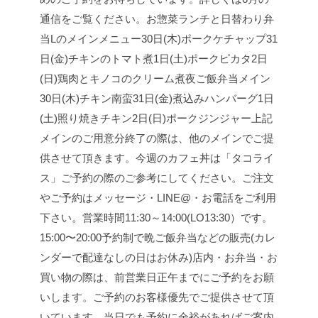
通信をご覧ください。
お惣菜ランチと日替わり弁
当Lのメインメニュー
30日(木)
ポークケチャップ
31
日(金)
チキンのトマト煮
1日(土)
ポークピカタ
2日
(日)
鶏肉とキノコのクリーム煮
夜ご飯弁当メイン
30日(木)
チキン南蛮
31日(金)
煮込みハンバーグ
1日
(土)
照り焼きチキン
2日(日)
ポークジンジャー
上記
メインのご用意分終了の際は、他のメインでご提
供させて頂きます。
今週のカフェ丼は「タコライ
ス」
ご予約の際のご参考にしてください。
ご注文
やご予約はメッセージ・LINE@・お電話をご利用
下さい。
営業時間
11:30～14:00(LO13:30）です。
15:00〜20:00予約制で晩ご飯弁当などの販売(カレ
ンダーで配達なしの日はお休み)
店内・お弁当・お
買い物の際は、前営業日正午までにご予約をお願
いします。
ご予約のお客様優先でご提供させて頂
いています。
当日でも予約に余裕があればご案内