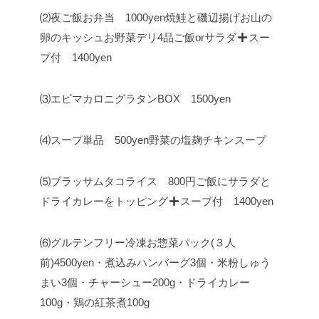
⑵夜ご飯お弁当 1000yen
焼鮭と磯辺揚げ
お山の
卵のキッシュ
お野菜デリ4品
ご飯orサラダ
スー
プ付 1400yen
⑶エビマカロニグラタンBOX 1500yen
⑷スープ単品 500yen
野菜の塩麹チキンスープ
⑸ブラッサムタコライス 800円
ご飯にサラダと
ドライカレーをトッピング
スープ付 1400yen
⑹グルテンフリー冷凍お惣菜パック(３人
前)
4500yen
・煮込みハンバーグ3個
・米粉しゅう
まい3個
・チャーシュー200g
・ドライカレー
100g
・鶏の紅茶煮100g