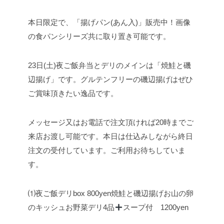
本日限定で、「揚げパン(あん入)」販売中！
画像
の食パンシリーズ共に取り置き可能です。
23日(土)夜ご飯弁当とデリのメインは「焼鮭と磯
辺揚げ」です。グルテンフリーの磯辺揚げはぜひ
ご賞味頂きたい逸品です。
メッセージ又はお電話で注文頂ければ20時までご
来店お渡し可能です。
本日は仕込みしながら終日
注文の受付しています。ご利用お待ちしていま
す。
⑴夜ご飯デリbox 800yen
焼鮭と磯辺揚げ
お山の卵
のキッシュ
お野菜デリ4品
スープ付 1200yen