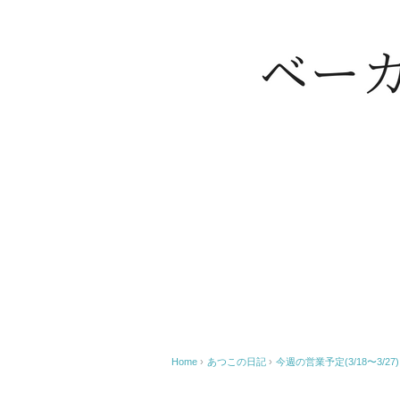
Home
›
あつこの日記
›
今週の営業予定(3/18〜3/27)