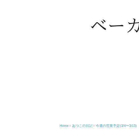
Home
›
あつこの日記
›
今週の営業予定(3/4〜3/13)