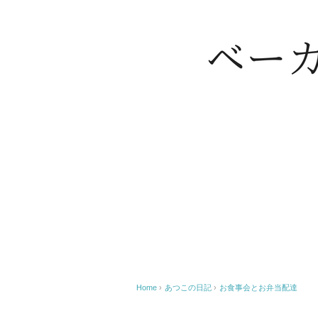
Home
›
あつこの日記
›
お食事会とお弁当配達