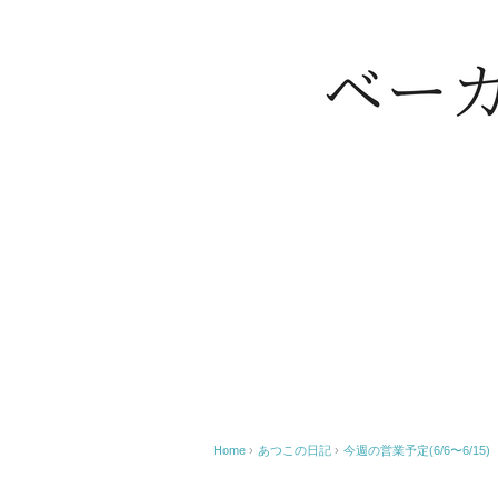
Home
›
あつこの日記
›
今週の営業予定(6/6〜6/15)