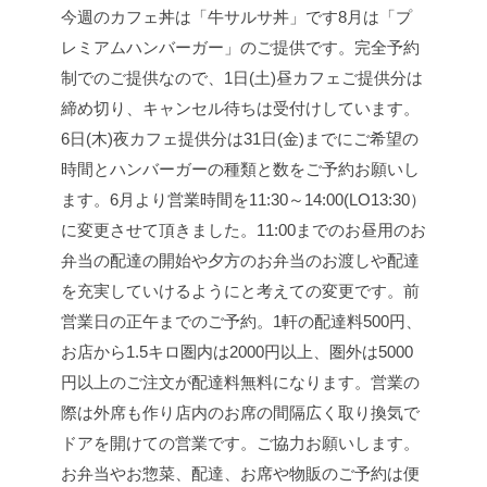
今週のカフェ丼は「牛サルサ丼」です
8月は「プ
レミアムハンバーガー」のご提供です。
完全予約
制でのご提供なので、1日(土)昼カフェご提供分は
締め切り、キャンセル待ちは受付けしています。
6日(木)夜カフェ提供分は31日(金)までにご希望の
時間とハンバーガーの種類と数をご予約お願いし
ます。
6月より営業時間を11:30～14:00(LO13:30）
に変更させて頂きました。
11:00までのお昼用のお
弁当の配達の開始や夕方のお弁当のお渡しや配達
を充実していけるようにと考えての変更です。前
営業日の正午までのご予約。1軒の配達料500円、
お店から1.5キロ圏内は2000円以上、圏外は5000
円以上のご注文が配達料無料になります。
営業の
際は外席も作り店内のお席の間隔広く取り換気で
ドアを開けての営業です。ご協力お願いします。
お弁当やお惣菜、配達、お席や物販のご予約は便