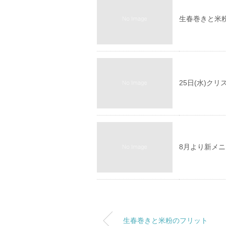
生春巻きと米
25日(水)ク
8月より新メ
生春巻きと米粉のフリット