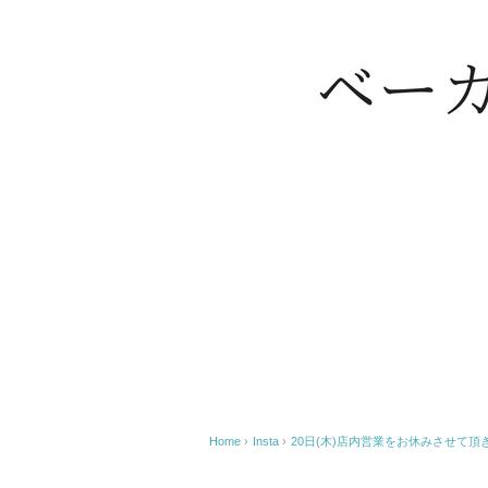
Home
›
Insta
›
️20日(木)店内営業をお休みさせて頂