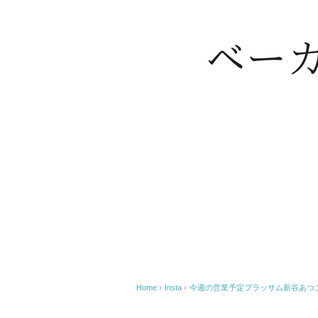
Home
›
Insta
›
今週の営業予定 ブラッサム新谷あつ