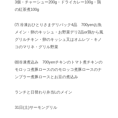
3個
・チャーシュー200g
・ドライカレー100g
・鶏
の紅茶煮100g
⑺ 冷凍おひとりさまデリパック4品 700yen
お魚
メイン・卵のキッシュ・お野菜デリ2品
or
鶏から風
グリルチキン・卵のキッシュ又はオムレツ・キノ
コのマリネ・グリル野菜
⑻冷凍煮込み 700yen
チキンのトマト煮
チキンの
モロッコ煮
豚ロースののモロッコ煮
豚ロースのナ
ンプラー煮
豚ロースとお豆の煮込み
ランチと日替わり弁当Lの
メイン
31日(土)
サーモングリル