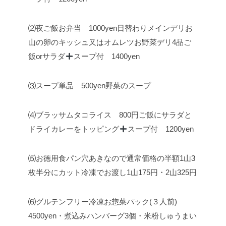
⑵夜ご飯お弁当 1000yen
日替わりメインデリ
お
山の卵のキッシュ又はオムレツ
お野菜デリ4品
ご
飯orサラダ
スープ付 1400yen
⑶スープ単品 500yen
野菜のスープ
⑷ブラッサムタコライス 800円
ご飯にサラダと
ドライカレーをトッピング
スープ付 1200yen
⑸お徳用食パン
穴あきなので通常価格の半額
1山3
枚半分にカット冷凍でお渡し
1山175円・2山325円
⑹グルテンフリー冷凍お惣菜パック(３人前)
4500yen
・煮込みハンバーグ3個
・米粉しゅうまい