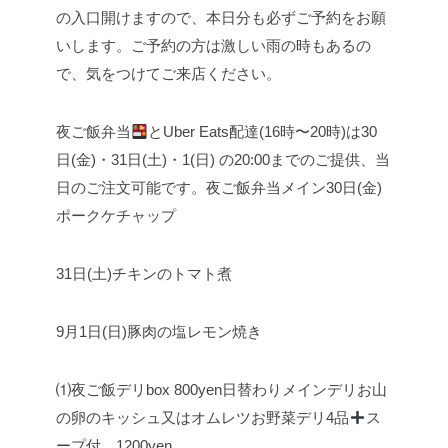
の入口開けますので、本日分も必ずご予約をお願
いします。
ご予約の方は激しい雨の時もあるの
で、気をつけてご来店ください。
夜ご飯弁当
とUber Eats配達(16時〜20時)は30
日(金)・31日(土)・1(日) の20:00までのご提供、当
日のご注文可能です。
夜ご飯弁当メイン
30日(金)
ポークケチャップ
31日(土)
チキンのトマト煮
9月1日(日)
豚肉の塩レモン焼き
⑴夜ご飯デリbox 800yen
日替わりメインデリ
お山
の卵のキッシュ又はオムレツ
お野菜デリ4品
ス
ープ付 1200yen