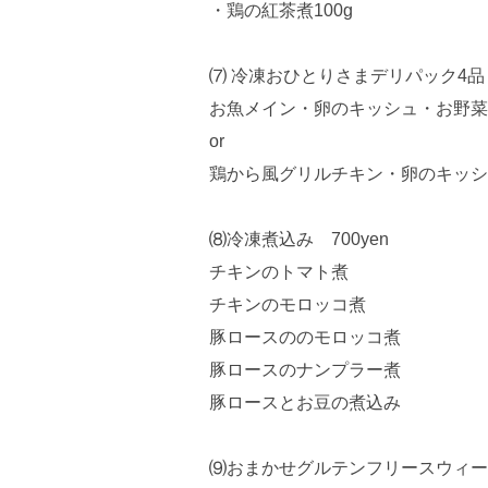
・鶏の紅茶煮100g
⑺ 冷凍おひとりさまデリパック4品 7
お魚メイン・卵のキッシュ・お野菜
or
鶏から風グリルチキン・卵のキッシ
⑻冷凍煮込み 700yen
チキンのトマト煮
チキンのモロッコ煮
豚ロースののモロッコ煮
豚ロースのナンプラー煮
豚ロースとお豆の煮込み
⑼おまかせグルテンフリースウィーツパ