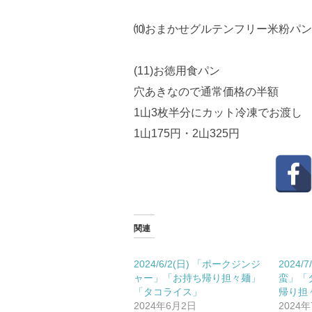
⑽おまかせグルテンフリー米粉パンパッ
(11)お徳用食パン
穴あきなので通常価格の半額
1山3枚半分にカット冷凍でお渡し
1山175円・2山325円
関連
2024/6/2(日) 「ポークジンジ
2024/
ャー」「お持ち帰り担々麺」
蛮」「
「タコライス」
帰り担
2024年6月2日
2024