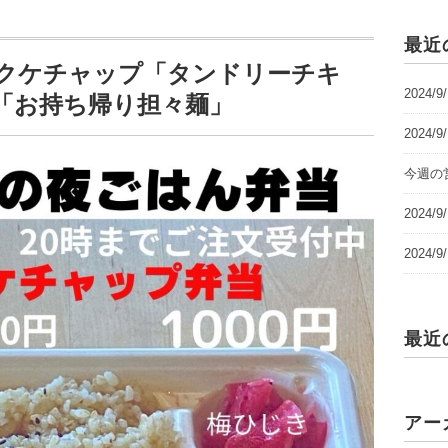
最近
夜「ポークケチャップ「タンドリーチキ
2024/
「お持ち帰り担々麺」
2024/
今週の営
2024
2024
最近
アー