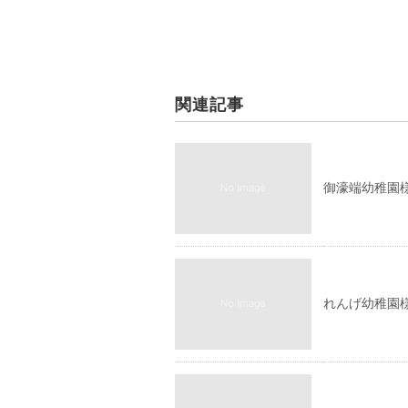
関連記事
御濠端幼稚園様
れんげ幼稚園様