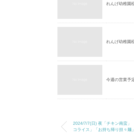
れんげ幼稚園様
れんげ幼稚園様
今週の営業予
2024/7/7(日) 夜「チキン南蛮」
コライス」「お持ち帰り担々麺