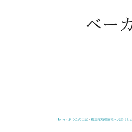
Home
›
あつこの日記
›
御濠端幼稚園様へお届けした