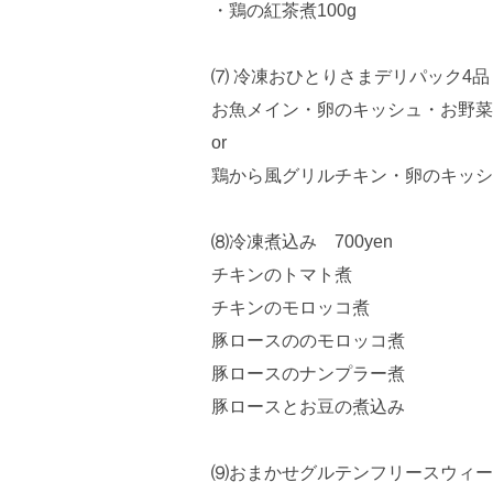
・鶏の紅茶煮100g
⑺ 冷凍おひとりさまデリパック4品 7
お魚メイン・卵のキッシュ・お野菜
or
鶏から風グリルチキン・卵のキッシ
⑻冷凍煮込み 700yen
チキンのトマト煮
チキンのモロッコ煮
豚ロースののモロッコ煮
豚ロースのナンプラー煮
豚ロースとお豆の煮込み
⑼おまかせグルテンフリースウィーツパ