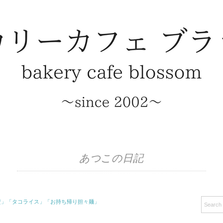
あつこの日記
キン南蛮」「タコライス」「お持ち帰り担々麺」