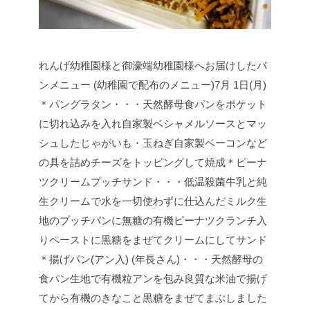
れんげ幼稚園様と御濠端幼稚園様へお届けしたパ
ンメニュー (幼稚園で配布のメニュー)
7月 1日(月)
＊パングラタン・・・天然酵母食パンをポケット
に切れ込みを入れ自家製ベシャメルソースとマッ
シュしたじゃがいも・玉ねぎ自家製ベーコンなど
の具を詰めチーズをトッピングして焼成
＊ピーナ
ツクリームプッチサンド・・・低温殺菌牛乳と純
生クリームで水を一切使わずに仕込んだミルク生
地のプッチパンに無糖の有機ピーナツクランチ入
りペーストに黒糖をまぜてクリームにしてサンド
＊揚げパン(アン入) (年長さん)・・・天然酵母の
食パン生地で有機粒アンを包み良質な米油で揚げ
てから有機のきなこと黒糖をまぜてまぶしました