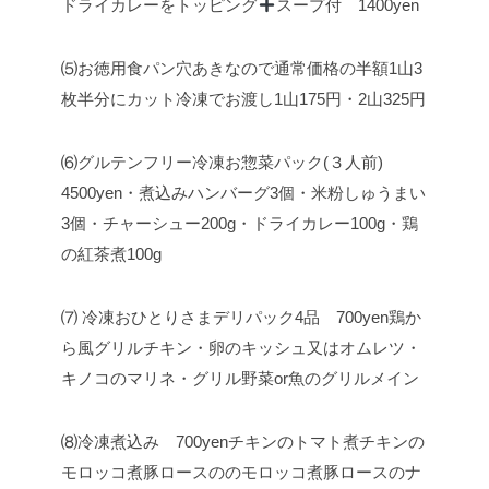
ドライカレーをトッピング
スープ付 1400yen
⑸お徳用食パン
穴あきなので通常価格の半額
1山3
枚半分にカット冷凍でお渡し
1山175円・2山325円
⑹グルテンフリー冷凍お惣菜パック(３人前)
4500yen
・煮込みハンバーグ3個
・米粉しゅうまい
3個
・チャーシュー200g
・ドライカレー100g
・鶏
の紅茶煮100g
⑺ 冷凍おひとりさまデリパック4品 700yen
鶏か
ら風グリルチキン・卵のキッシュ又はオムレツ・
キノコのマリネ・グリル野菜
or
魚のグリルメイン
⑻冷凍煮込み 700yen
チキンのトマト煮
チキンの
モロッコ煮
豚ロースののモロッコ煮
豚ロースのナ