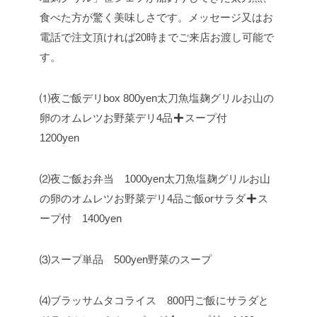
食べた方が驚く美味しさです。
メッセージ又はお
電話で注文頂ければ20時までご来店お渡し可能で
す。
⑴夜ご飯デリbox 800yen
太刀魚塩麹グリル
お山の
卵のオムレツ
お野菜デリ4品
スープ付
1200yen
⑵夜ご飯お弁当 1000yen
太刀魚塩麹グリル
お山
の卵のオムレツ
お野菜デリ4品
ご飯orサラダ
ス
ープ付 1400yen
⑶スープ単品 500yen
野菜のスープ
⑷ブラッサムタコライス 800円
ご飯にサラダと