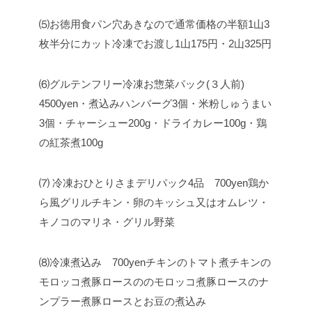
⑸お徳用食パン
穴あきなので通常価格の半額
1山3
枚半分にカット冷凍でお渡し
1山175円・2山325円
⑹グルテンフリー冷凍お惣菜パック(３人前)
4500yen
・煮込みハンバーグ3個
・米粉しゅうまい
3個
・チャーシュー200g
・ドライカレー100g
・鶏
の紅茶煮100g
⑺ 冷凍おひとりさまデリパック4品 700yen
鶏か
ら風グリルチキン・卵のキッシュ又はオムレツ・
キノコのマリネ・グリル野菜
⑻冷凍煮込み 700yen
チキンのトマト煮
チキンの
モロッコ煮
豚ロースののモロッコ煮
豚ロースのナ
ンプラー煮
豚ロースとお豆の煮込み