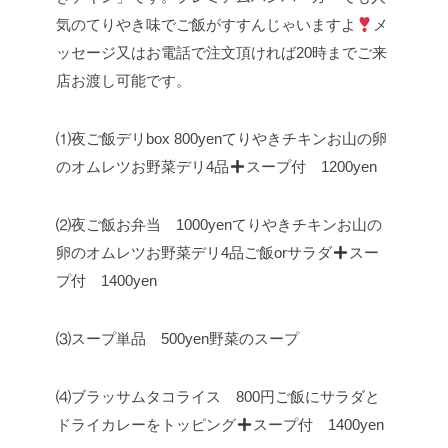
気のてりやき味でご飯がすすんじゃいますよ
メ
ッセージ又はお電話で注文頂ければ20時までご来
店お渡し可能です。
⑴夜ご飯デリbox 800yen
てりやきチキン
お山の卵
のオムレツ
お野菜デリ4品
スープ付 1200yen
⑵夜ご飯お弁当 1000yen
てりやきチキン
お山の
卵のオムレツ
お野菜デリ4品
ご飯orサラダ
スー
プ付 1400yen
⑶スープ単品 500yen
野菜のスープ
⑷ブラッサムタコライス 800円
ご飯にサラダと
ドライカレーをトッピング
スープ付 1400yen