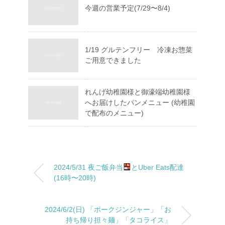
今週の営業予定(7/29〜8/4)⁡
1/19 グルテンフリー 冷凍お惣菜
ご用意できました
れんげ幼稚園様と御濠端幼稚園様
へお届けしたパンメニュー (幼稚園
で配布のメニュー)
2024/5/31 夜ご飯弁当
とUber Eats配達
(16時〜20時)
2024/6/2(日) 「ポークジンジャー」「お
持ち帰り担々麺」「タコライス」