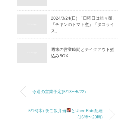
2024/3/24(日) 「日曜日は担々麺」
「チキンのトマト煮」「タコライ
ス」
週末の営業時間とテイクアウト煮
込みBOX
今週の営業予定(5/13〜5/22)
5/16(木) 夜ご飯弁当
とUber Eats配達
(16時〜20時)