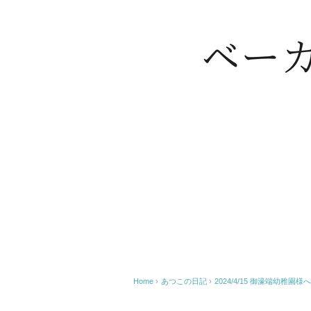
Home
›
あつこの日記
›
2024/4/15 御濠端幼稚