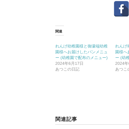
関連
れんげ幼稚園様と御濠端幼稚
れんげ
園様へお届けしたパンメニュ
園様へ
ー (幼稚園で配布のメニュー)
ー (
2024年6月17日
2024
あつこの日記
あつこ
関連記事