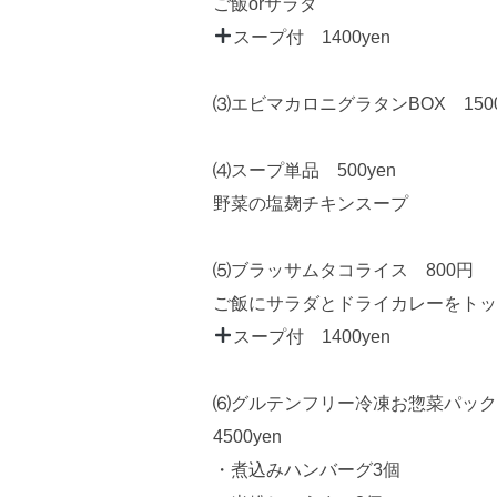
ご飯orサラダ
スープ付 1400yen
⑶エビマカロニグラタンBOX 1500
⑷スープ単品 500yen
野菜の塩麹チキンスープ
⑸ブラッサムタコライス 800円
ご飯にサラダとドライカレーをトッ
スープ付 1400yen
⑹グルテンフリー冷凍お惣菜パック(
4500yen
・煮込みハンバーグ3個