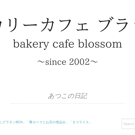
あつこの日記
エビマカロニグラタンBOX」「豚ロースとお豆の煮込み」「タコライス」