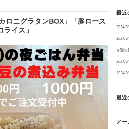
最近
「エビマカロニグラタンBOX」「豚ロース
2024/
コライス」
2024/
今週の営
2024
2024
最近
アー