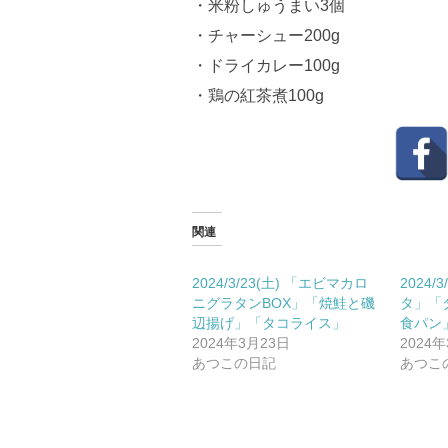
・米粉しゅうまい3個
・チャーシュー200g
・ドライカレー100g
・鶏の紅茶煮100g
関連
2024/3/23(土) 「エビマカロ
2024/
ニグラタンBOX」「焼鮭と磯
タ」「
辺揚げ」「タコライス」
食パン
2024年3月23日
2024
あつこの日記
あつこ