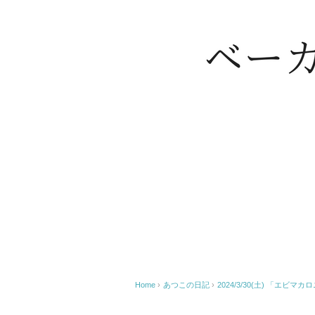
Home
›
あつこの日記
›
2024/3/30(土) 「