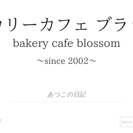
あつこの日記
)