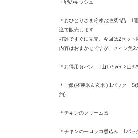
・卵のキッシュ
＊おひとりさま冷凍お惣菜4品 1週間7
込で販売します
好評ですぐに完売、今回は2セット
内容はおまかせですが、メイン魚2
＊お得用食パン 1山175yen 2山325
＊ご飯(胚芽米＆玄米 ) 1パック S(約
約)
＊チキンのクリーム煮
＊チキンのモロッコ煮込み 1パック 