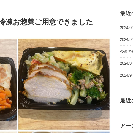
最近
ー 冷凍お惣菜ご用意できました
2024/
2024/
今週の営
2024
2024
最近
アー