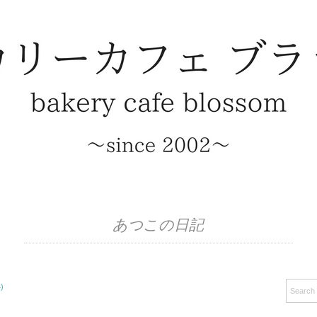
あつこの日記
)