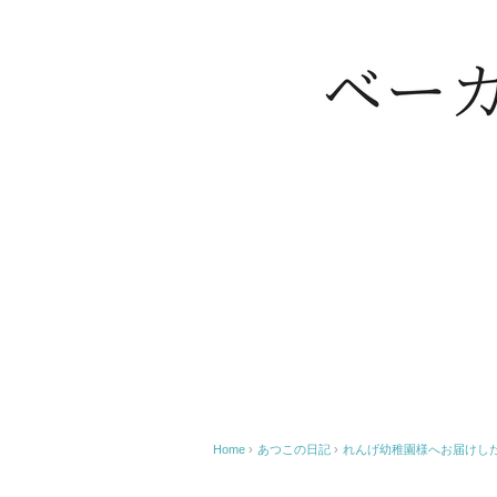
Home
›
あつこの日記
›
れんげ幼稚園様へお届けした