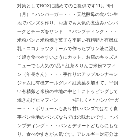
対策としてBOXに詰めてのご提供です
11月 9日
（月）
＊ハンバーガー・・・天然酵母の食パン生
地でバンズを作り、お店でも人気の煮込みハンバ
ーグとチーズをサンド
＊パンプディング・・・
米粉パンと米粉焼き菓子を平飼い有精卵と有機豆
乳・ココナッツクリームで作ったプリン液に浸し
て焼き食べやすいようにカット。お店のキッズメ
ニューでも人気の1品
＊紅茶＆りんご米粉マフィ
ン（年長さん）・・・手作りのアップルシナモン
ジャムに有機アールグレイ紅茶葉を加えて、平飼
い有精卵と米粉の生地の中と上にトッピングして
焼きあげたマフィン
<詳しく>
＊ハンバーガ
ー・・・ボリュームもあり甘いバンズではなく食
事パン生地のバンズならではの味わいです。
＊パ
ンプディング・・・
パンとデザートどちらにもな
り、食べやすさが人気です。
アレルギー対応分は