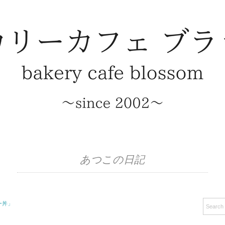
あつこの日記
ー丼」