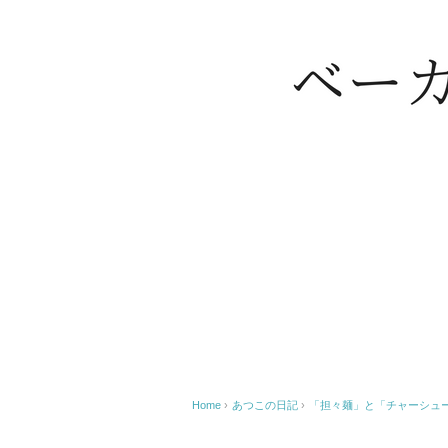
Home
›
あつこの日記
›
「担々麺」と「チャーシュ