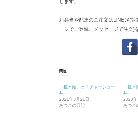
します。
お弁当や配達のご注文はLINE@(
ージでご登録、メッセージで注文)
関連
「担々麺」と「チャーシュー
「担々
丼」
丼」
2021年3月21日
2020
あつこの日記
あつこ