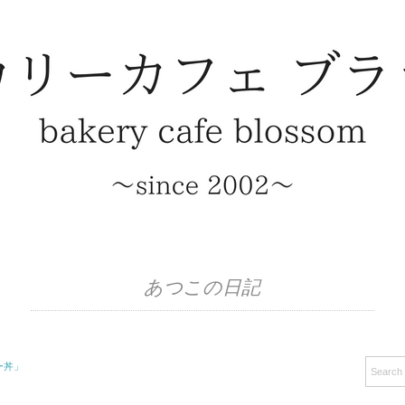
あつこの日記
ー丼」