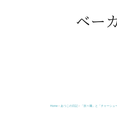
Home
›
あつこの日記
›
「担々麺」と「チャーシュ